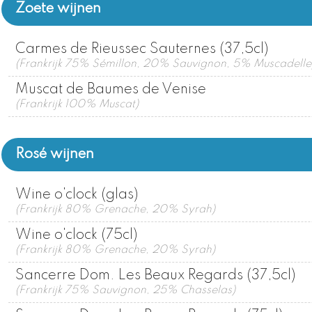
Zoete wijnen
Carmes de Rieussec Sauternes (37,5cl)
(Frankrijk 75% Sémillon, 20% Sauvignon, 5% Muscadelle
Muscat de Baumes de Venise
(Frankrijk 100% Muscat)
Rosé wijnen
Wine o'clock (glas)
(Frankrijk 80% Grenache, 20% Syrah)
Wine o'clock (75cl)
(Frankrijk 80% Grenache, 20% Syrah)
Sancerre Dom. Les Beaux Regards (37,5cl)
(Frankrijk 75% Sauvignon, 25% Chasselas)