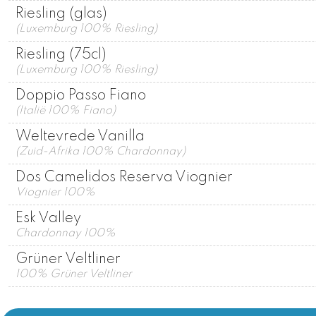
Riesling (glas)
(Luxemburg 100% Riesling)
Riesling (75cl)
(Luxemburg 100% Riesling)
Doppio Passo Fiano
(Italië 100% Fiano)
Weltevrede Vanilla
(Zuid-Afrika 100% Chardonnay)
Dos Camelidos Reserva Viognier
Viognier 100%
Esk Valley
Chardonnay 100%
Grüner Veltliner
100% Grüner Veltliner