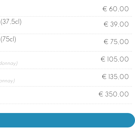
€ 60,00
(37,5cl)
€ 39,00
(75cl)
€ 75,00
€ 105,00
rdonnay)
€ 135,00
donnay)
€ 350,00