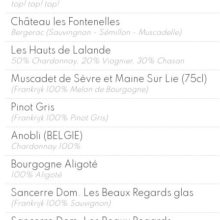
top! top! top!
Château les Fontenelles
Bergerac (Sauvingnon - Sémillon - Muscadelle)
Les Hauts de Lalande
50% Chardonnay, 20% Viognier, 30% Chasan
Muscadet de Sèvre et Maine Sur Lie (75cl)
(Frankrijk 100% Melon de Bourgogne)
Pinot Gris
(Frankrijk 100% Pinot Gris)
Anobli (BELGIE)
Chardonnay 100%
Bourgogne Aligoté
100% Aligoté
Sancerre Dom. Les Beaux Regards glas
(Frankrijk 100% Sauvignon)