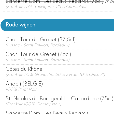
Sancerre Dom. Les Beaux Regards (75cl)
mom
(Frankrijk 75% Sauvignon, 25% Chasselas)
Rode wijnen
Chat. Tour de Grenet (37,5cl)
(Lussac - Saint Emilion, Bordeaux)
Chat. Tour de Grenet (75cl)
(Lussac - Saint Emilion, Bordeaux)
Côtes du Rhône
(Frankrijk 70% Grenache, 20% Syrah, 10% Cinsault)
Anobli (BELGIE)
100% Pinot Noir
St. Nicolas de Bourgeuil La Callardière (75cl)
(Frankrijk 100% Gamay Noir)
Sancerre Dom. Les Beaux Regards